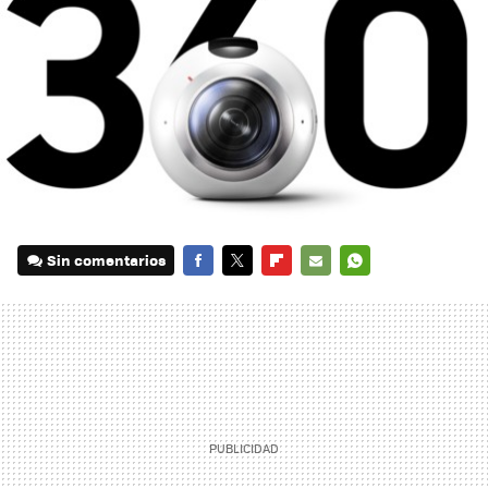
Sin comentarios
FACEBOOK
TWITTER
FLIPBOARD
E-
WHATSAPP
MAIL