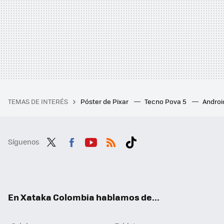
TEMAS DE INTERÉS
Póster de Pixar
Tecno Pova 5
Androi
Síguenos
Twit
Fac
You
RSS
Tikt
ter
ebo
tub
ok
ok
e
En Xataka Colombia hablamos de...