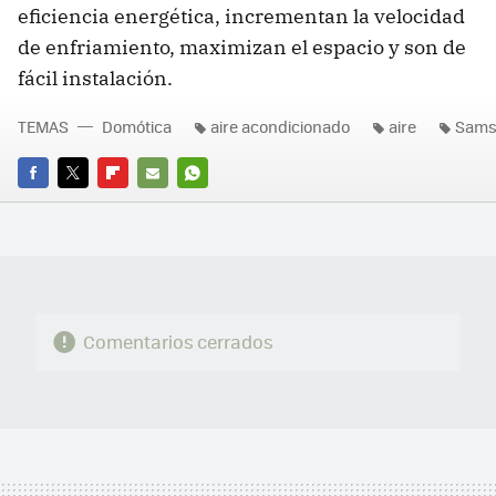
eficiencia energética, incrementan la velocidad
de enfriamiento, maximizan el espacio y son de
fácil instalación.
TEMAS
Domótica
aire acondicionado
aire
Sam
FACEBOOK
TWITTER
FLIPBOARD
E-
WHATSAPP
MAIL
Comentarios cerrados