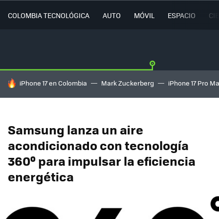
COLOMBIA TECNOLÓGICA
AUTO
MÓVIL
ESPACIO
CI
HOY SE HABLA DE
iPhone 17 en Colombia
Mark Zuckerberg
iPhone 17 Pro M
Samsung lanza un aire
acondicionado con tecnología
360º para impulsar la eficiencia
energética