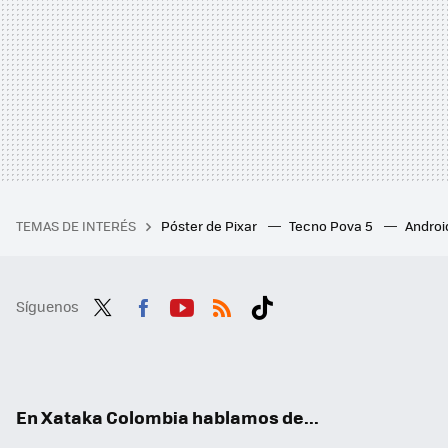
TEMAS DE INTERÉS
Póster de Pixar
Tecno Pova 5
Androi
Síguenos
Twit
Fac
You
RSS
Tikt
ter
ebo
tub
ok
ok
e
En Xataka Colombia hablamos de...