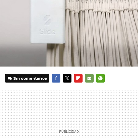
Sin comentarios
FACEBOOK
TWITTER
FLIPBOARD
E-
WHATSAPP
MAIL