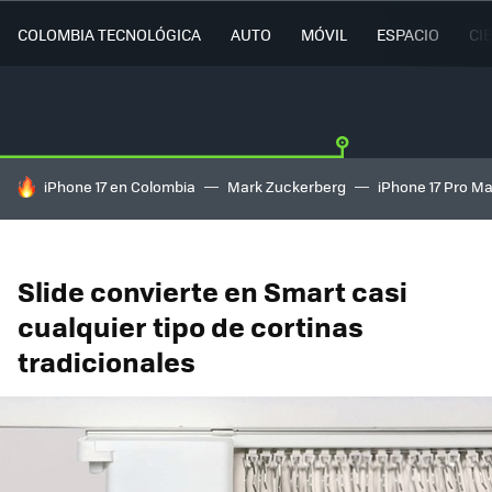
COLOMBIA TECNOLÓGICA
AUTO
MÓVIL
ESPACIO
CI
HOY SE HABLA DE
iPhone 17 en Colombia
Mark Zuckerberg
iPhone 17 Pro M
Slide convierte en Smart casi
cualquier tipo de cortinas
tradicionales