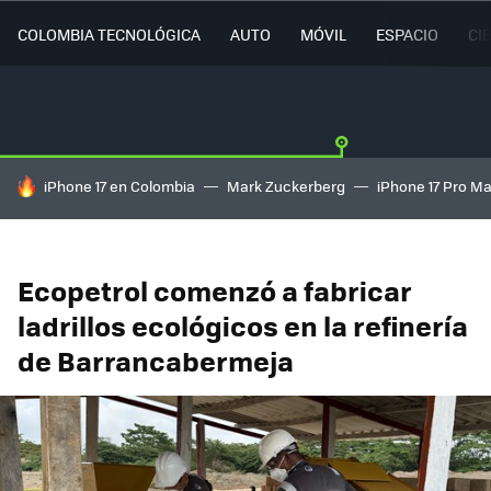
COLOMBIA TECNOLÓGICA
AUTO
MÓVIL
ESPACIO
CI
HOY SE HABLA DE
iPhone 17 en Colombia
Mark Zuckerberg
iPhone 17 Pro M
Ecopetrol comenzó a fabricar
ladrillos ecológicos en la refinería
de Barrancabermeja