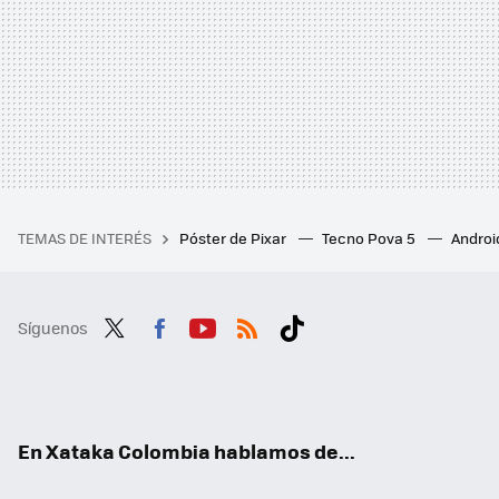
TEMAS DE INTERÉS
Póster de Pixar
Tecno Pova 5
Androi
Síguenos
Twit
Fac
You
RSS
Tikt
ter
ebo
tub
ok
ok
e
En Xataka Colombia hablamos de...