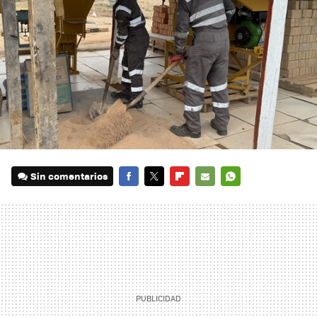
Sin comentarios
FACEBOOK
TWITTER
FLIPBOARD
E-
WHATSAPP
MAIL