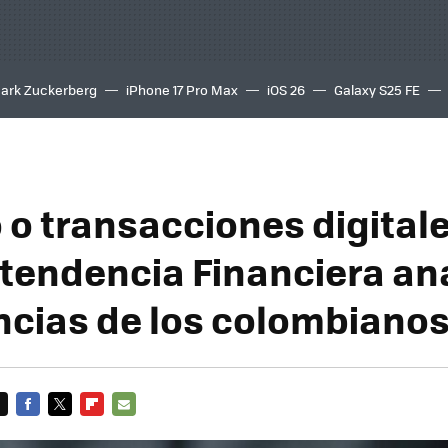
ark Zuckerberg
iPhone 17 Pro Max
iOS 26
Galaxy S25 FE
8K
 o transacciones digitale
tendencia Financiera ana
ncias de los colombiano
FACEBOOK
TWITTER
FLIPBOARD
E-