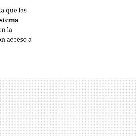
a que las
istema
en la
on acceso a