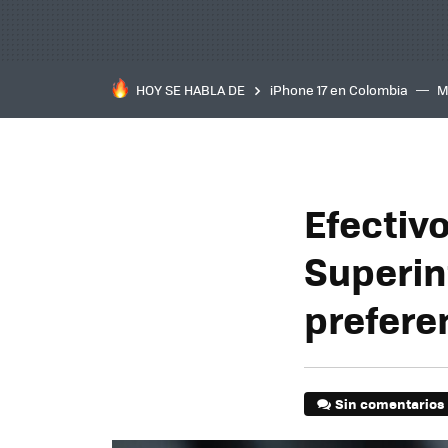
HOY SE HABLA DE
iPhone 17 en Colombia
M
inteligente
IA
TCL C
Efectivo
Superin
prefere
Sin comentarios