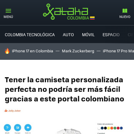
MENÚ
NUEVO
COLOMBIA TECNOLÓGICA
AUTO
MÓVIL
ESPACIO
CI
HOY SE HABLA DE
iPhone 17 en Colombia
Mark Zuckerberg
iPhone 17 Pro M
Tener la camiseta personalizada
perfecta no podría ser más fácil
gracias a este portal colombiano