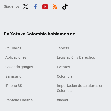
Síguenos
Twit
Fac
You
RSS
Tikt
ter
ebo
tub
ok
ok
e
En Xataka Colombia hablamos de...
Celulares
Tablets
Aplicaciones
Legislación y Derechos
Cazando gangas
Eventos
Samsung
Colombia
iPhone 6S
Importación de celulares en
Colombia
Pantalla Elástica
Xiaomi