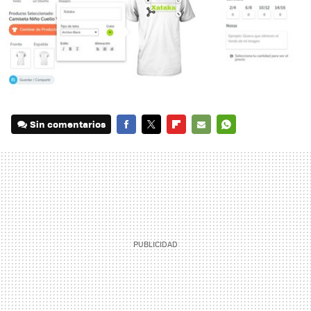
Sin comentarios
FACEBOOK
TWITTER
FLIPBOARD
E-
WHATSAPP
MAIL