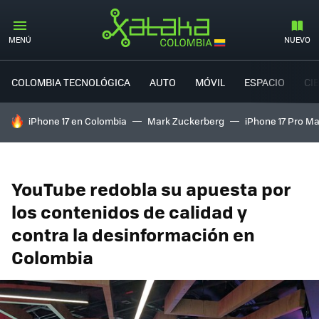
MENÚ
NUEVO
COLOMBIA TECNOLÓGICA
AUTO
MÓVIL
ESPACIO
CI
HOY SE HABLA DE
iPhone 17 en Colombia
Mark Zuckerberg
iPhone 17 Pro M
YouTube redobla su apuesta por
los contenidos de calidad y
contra la desinformación en
Colombia