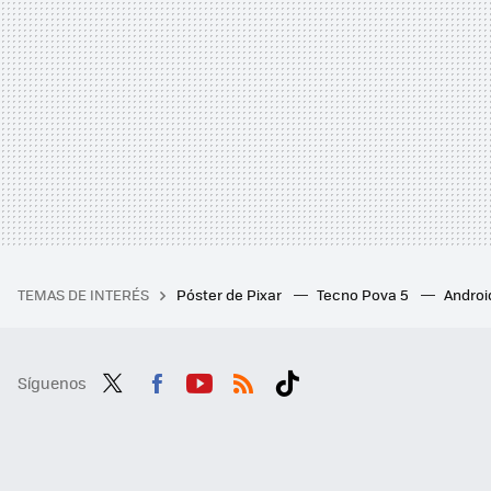
TEMAS DE INTERÉS
Póster de Pixar
Tecno Pova 5
Androi
Síguenos
Twit
Fac
You
RSS
Tikt
ter
ebo
tub
ok
ok
e