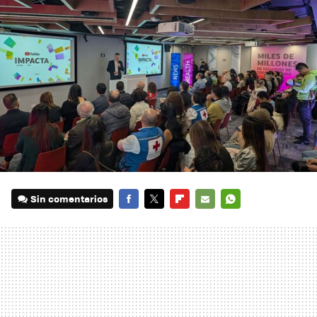
Sin comentarios
FACEBOOK
TWITTER
FLIPBOARD
E-
WHATSAPP
MAIL