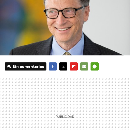
Sin comentarios
FACEBOOK
TWITTER
FLIPBOARD
E-
WHATSAPP
MAIL