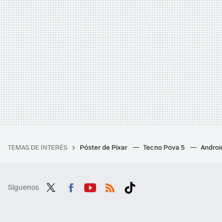
TEMAS DE INTERÉS
Póster de Pixar
Tecno Pova 5
Androi
Síguenos
Twit
Fac
You
RSS
Tikt
ter
ebo
tub
ok