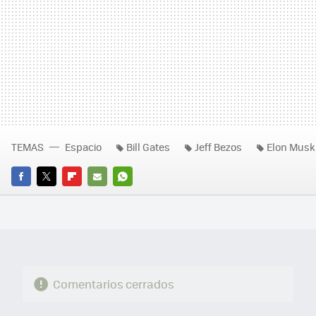
TEMAS
Espacio
Bill Gates
Jeff Bezos
Elon Musk
FACEBOOK
TWITTER
FLIPBOARD
E-
WHATSAPP
MAIL
Comentarios cerrados