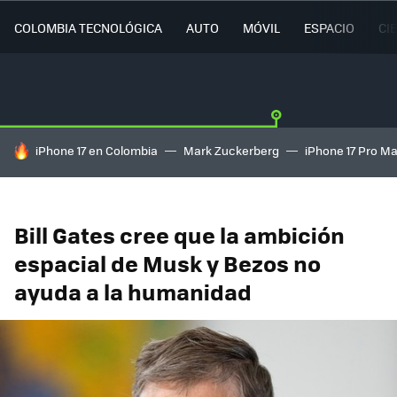
COLOMBIA TECNOLÓGICA
AUTO
MÓVIL
ESPACIO
CI
HOY SE HABLA DE
iPhone 17 en Colombia
Mark Zuckerberg
iPhone 17 Pro M
Bill Gates cree que la ambición
espacial de Musk y Bezos no
ayuda a la humanidad