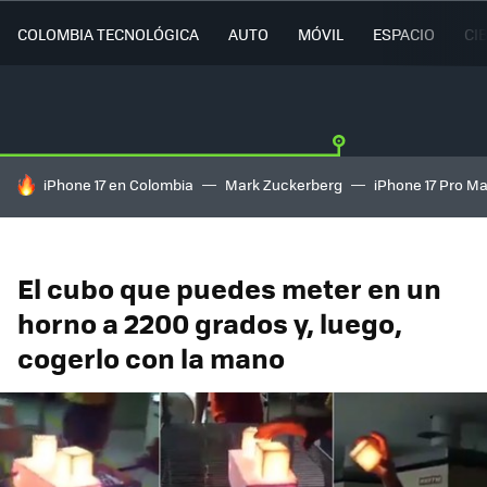
COLOMBIA TECNOLÓGICA
AUTO
MÓVIL
ESPACIO
CI
HOY SE HABLA DE
iPhone 17 en Colombia
Mark Zuckerberg
iPhone 17 Pro M
El cubo que puedes meter en un
horno a 2200 grados y, luego,
cogerlo con la mano