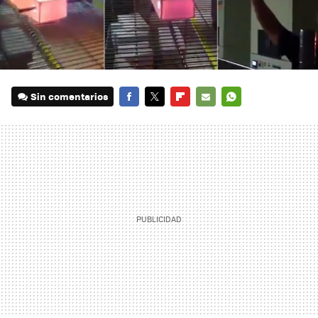
Sin comentarios
FACEBOOK
TWITTER
FLIPBOARD
E-
WHATSAPP
MAIL