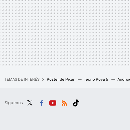
TEMAS DE INTERÉS
Póster de Pixar
Tecno Pova 5
Androi
Síguenos
Twit
Fac
You
RSS
Tikt
ter
ebo
tub
ok
ok
e