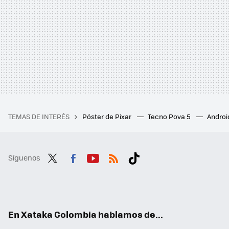
TEMAS DE INTERÉS
Póster de Pixar
Tecno Pova 5
Androi
Síguenos
Twit
Fac
You
RSS
Tikt
ter
ebo
tub
ok
ok
e
En Xataka Colombia hablamos de...