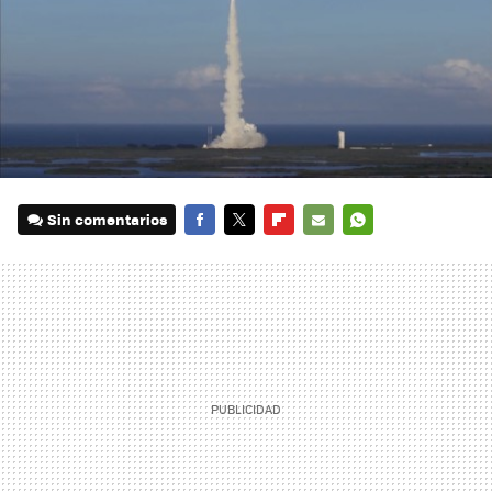
Sin comentarios
FACEBOOK
TWITTER
FLIPBOARD
E-
WHATSAPP
MAIL