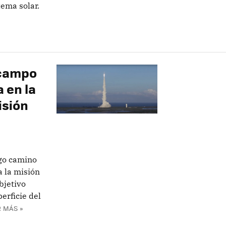
tema solar.
Ocampo
 en la
isión
rgo camino
a la misión
bjetivo
erficie del
 MÁS »