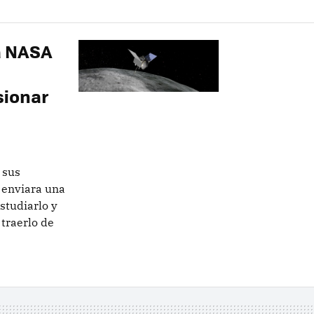
a NASA
sionar
 sus
 enviara una
studiarlo y
 traerlo de