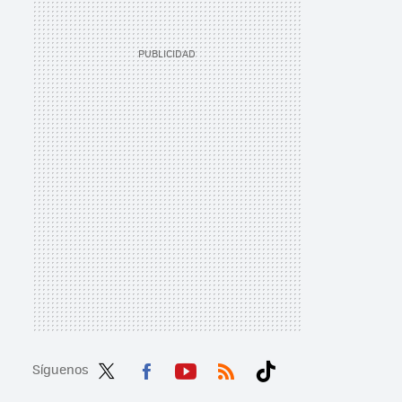
Síguenos
Twit
Fac
You
RSS
Tikt