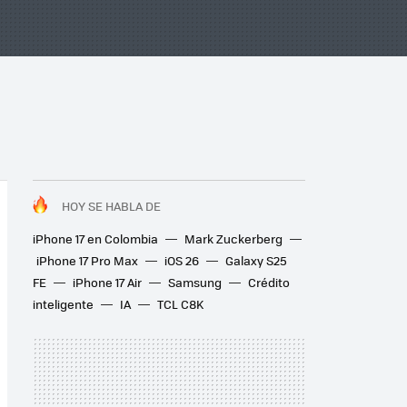
HOY SE HABLA DE
iPhone 17 en Colombia
Mark Zuckerberg
iPhone 17 Pro Max
iOS 26
Galaxy S25
FE
iPhone 17 Air
Samsung
Crédito
inteligente
IA
TCL C8K