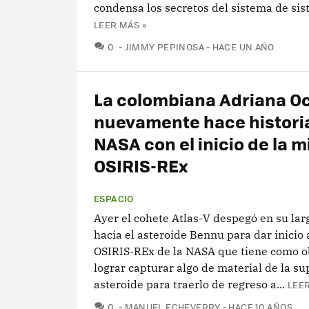
condensa los secretos del sistema de sis
LEER MÁS »
COMENTARIOS
0
JIMMY PEPINOSA
HACE UN AÑO
La colombiana Adriana 
nuevamente hace historia
NASA con el inicio de la m
OSIRIS-REx
ESPACIO
Ayer el cohete Atlas-V despegó en su la
hacia el asteroide Bennu para dar inicio 
OSIRIS-REx de la NASA que tiene como o
lograr capturar algo de material de la sup
asteroide para traerlo de regreso a...
LEER
COMENTARIOS
0
MANUEL ECHEVERRY
HACE 10 AÑOS