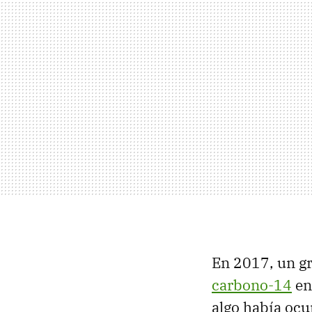
En 2017, un g
carbono-14
en
algo había ocu