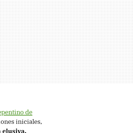
repentino de
ones iniciales,
 elusiva,