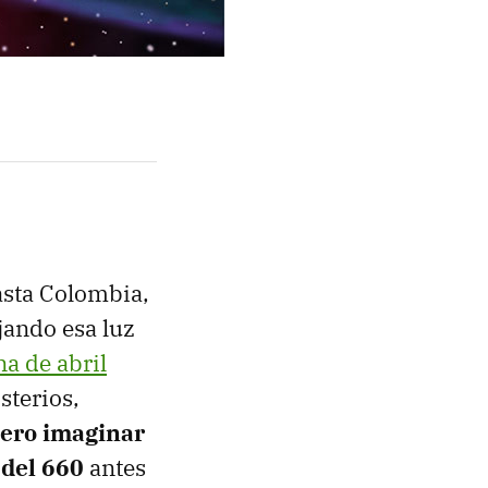
asta Colombia,
ejando esa luz
a de abril
sterios,
iero imaginar
 del 660
antes