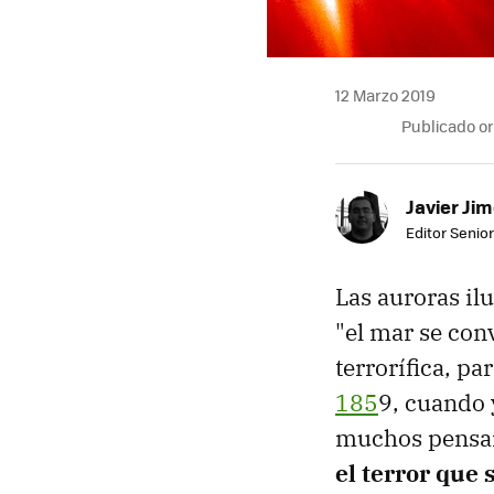
12 Marzo 2019
Publicado o
Javier Ji
Editor Senior
Las auroras il
"el mar se conv
terrorífica, p
185
9, cuando 
muchos pensar
el terror que