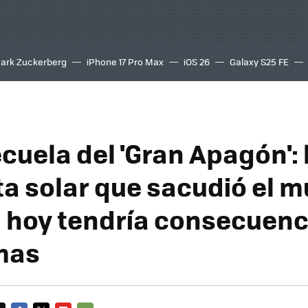
ark Zuckerberg
iPhone 17 Pro Max
iOS 26
Galaxy S25 FE
8K
cuela del 'Gran Apagón': 
a solar que sacudió el m
. hoy tendría consecuenc
mas