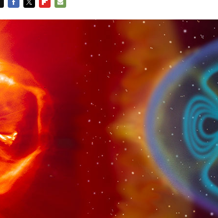
FACEBOOK
TWITTER
FLIPBOARD
E-
MAIL