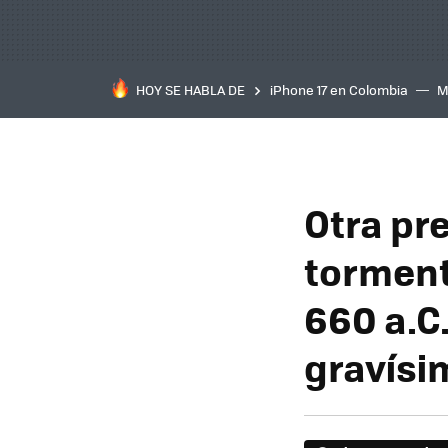
HOY SE HABLA DE
iPhone 17 en Colombia
M
inteligente
IA
TCL C
Otra pre
torment
660 a.C
gravísi