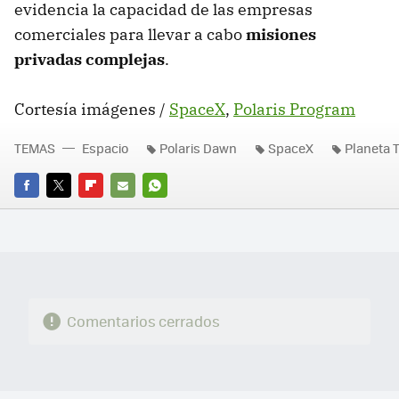
evidencia la capacidad de las empresas
comerciales para llevar a cabo
misiones
privadas complejas
.
Cortesía imágenes /
SpaceX
,
Polaris Program
TEMAS
Espacio
Polaris Dawn
SpaceX
Planeta T
FACEBOOK
TWITTER
FLIPBOARD
E-
WHATSAPP
MAIL
Comentarios cerrados