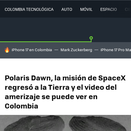
COLOMBIA TECNOLÓGICA
AUTO
MÓVIL
ESPACIO
CI
HOY SE HABLA DE
iPhone 17 en Colombia
Mark Zuckerberg
iPhone 17 Pro M
Polaris Dawn, la misión de SpaceX
regresó a la Tierra y el video del
amerizaje se puede ver en
Colombia