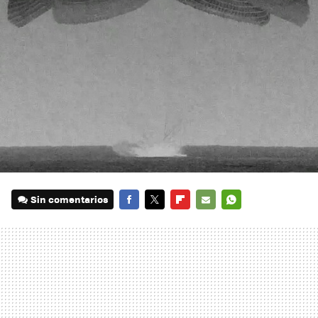
Sin comentarios
FACEBOOK
TWITTER
FLIPBOARD
E-
WHATSAPP
MAIL