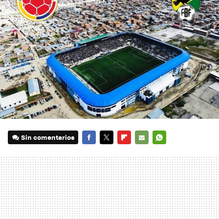
Sin comentarios
FACEBOOK
TWITTER
FLIPBOARD
E-
WHATSAPP
MAIL