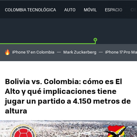
COLOMBIA TECNOLÓGICA
AUTO
MÓVIL
ESPACIO
CI
HOY SE HABLA DE
iPhone 17 en Colombia
Mark Zuckerberg
iPhone 17 Pro M
Bolivia vs. Colombia: cómo es El
Alto y qué implicaciones tiene
jugar un partido a 4.150 metros de
altura