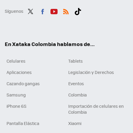
Síguenos
Twit
Fac
You
RSS
Tikt
ter
ebo
tub
ok
ok
e
En Xataka Colombia hablamos de...
Celulares
Tablets
Aplicaciones
Legislación y Derechos
Cazando gangas
Eventos
Samsung
Colombia
iPhone 6S
Importación de celulares en
Colombia
Pantalla Elástica
Xiaomi