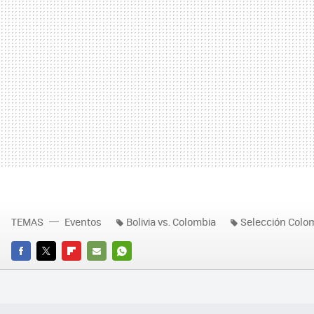
TEMAS
Eventos
Bolivia vs. Colombia
Selección Colo
FACEBOOK
TWITTER
FLIPBOARD
E-
WHATSAPP
MAIL