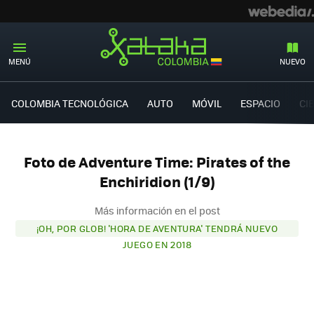
MENÚ
NUEVO
COLOMBIA TECNOLÓGICA
AUTO
MÓVIL
ESPACIO
CI
Foto de Adventure Time: Pirates of the
Enchiridion (1/9)
Más información en el post
¡OH, POR GLOB! 'HORA DE AVENTURA' TENDRÁ NUEVO
JUEGO EN 2018