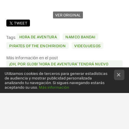
VER ORIGINAL
TWEET
HORA DE AVENTURA
NAMCO BANDAI
Tags
PIRATES OF THE ENCHIRIDION
VIDEOJUEGOS
Más información en el post
¡OH, POR GLOB! 'HORA DE AVENTURA' TENDRÁ NUEVO
JUEGO EN 2018
Utilizamos cookies de terceros para generar estadísticas
de audiencia y mostrar publicidad personalizada
analizando tu navegación. Si sigues navegando estarás
aceptando su uso.
Más información