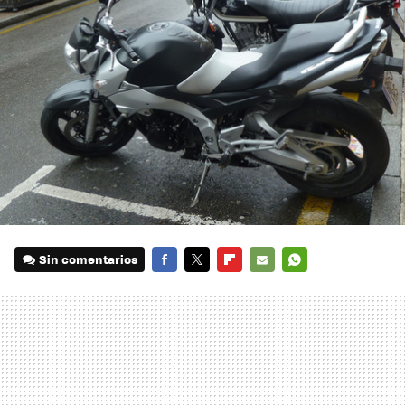
Sin comentarios
FACEBOOK
TWITTER
FLIPBOARD
E-
WHATSAPP
MAIL