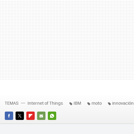
TEMAS
Internet of Things
IBM
moto
innovación
FACEBOOK
TWITTER
FLIPBOARD
E-
WHATSAPP
MAIL