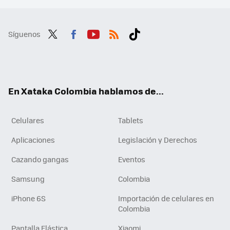
Síguenos
Twit
Fac
You
RSS
Tikt
ter
ebo
tub
ok
ok
e
En Xataka Colombia hablamos de...
Celulares
Tablets
Aplicaciones
Legislación y Derechos
Cazando gangas
Eventos
Samsung
Colombia
iPhone 6S
Importación de celulares en
Colombia
Pantalla Elástica
Xiaomi