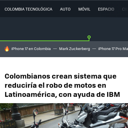
COLOMBIA TECNOLÓGICA
AUTO
MÓVIL
ESPACIO
CI
HOY SE HABLA DE
iPhone 17 en Colombia
Mark Zuckerberg
iPhone 17 Pro M
Colombianos crean sistema que
reduciría el robo de motos en
Latinoamérica, con ayuda de IBM