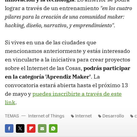
lograr a través de un entrenamiento
"en los cuatro
pilares para la creación de una comunidad maker:
hacking, diseño, narrativa, y emprendimiento"
.
Si vives en una de las ciudades que
mencionamos anteriormente y estás interesado
en vincularte a la iniciativa para crear proyectos
sobre el Internet de las Cosas,
podrás participar
en la categoría 'Aprendiz Maker'
. La
convocatoria estará abierta hasta el próximo 13
de mayo y
puedes inscribirte a través de este
link
.
TEMAS
Internet of Things
Internet
Desarrollo
c
FACEBOOK
TWITTER
FLIPBOARD
E-
WHATSAPP