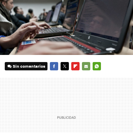
Sin comentarios
FACEBOOK
TWITTER
FLIPBOARD
E-
WHATSAPP
MAIL