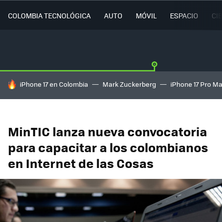
COLOMBIA TECNOLÓGICA
AUTO
MÓVIL
ESPACIO
CI
HOY SE HABLA DE
iPhone 17 en Colombia
Mark Zuckerberg
iPhone 17 Pro M
MinTIC lanza nueva convocatoria
para capacitar a los colombianos
en Internet de las Cosas