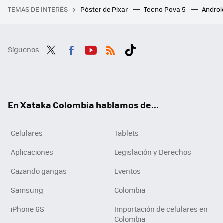
TEMAS DE INTERÉS
Póster de Pixar
Tecno Pova 5
Androi
Síguenos
Twit
Fac
You
RSS
Tikt
ter
ebo
tub
ok
ok
e
En Xataka Colombia hablamos de...
Celulares
Tablets
Aplicaciones
Legislación y Derechos
Cazando gangas
Eventos
Samsung
Colombia
iPhone 6S
Importación de celulares en
Colombia