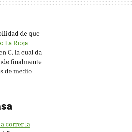
bilidad de que
o La Rioja
n C, la cual da
nde finalmente
ás de medio
asa
a correr la