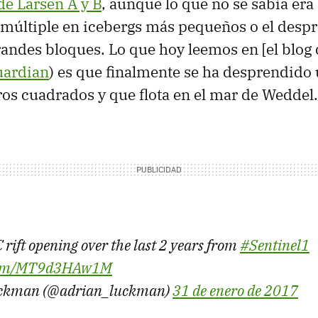
e Larsen A y B
, aunque lo que no se sabía era
 múltiple en icebergs más pequeños o el desp
randes bloques. Lo que hoy leemos en [el blog 
uardian
) es que finalmente se ha desprendido
os cuadrados y que flota en el mar de Weddel.
rift opening over the last 2 years from
#Sentinel1
r.com/MT9d3HAw1M
uckman (@adrian_luckman)
31 de enero de 2017