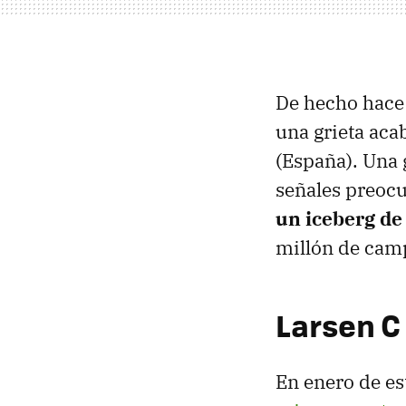
De hecho hace 
una grieta ac
(España). Una g
señales preocu
un iceberg de
millón de camp
Larsen C
En enero de est