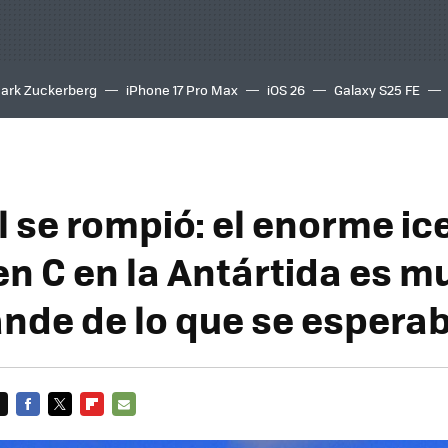
ark Zuckerberg
iPhone 17 Pro Max
iOS 26
Galaxy S25 FE
8K
al se rompió: el enorme i
en C en la Antártida es 
nde de lo que se espera
FACEBOOK
TWITTER
FLIPBOARD
E-