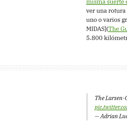
misma suerte d
ver una rotura
uno o varios g
MIDAS](
The G
5.800 kilómetr
The Larsen-C 
pic.twitte
— Adrian L