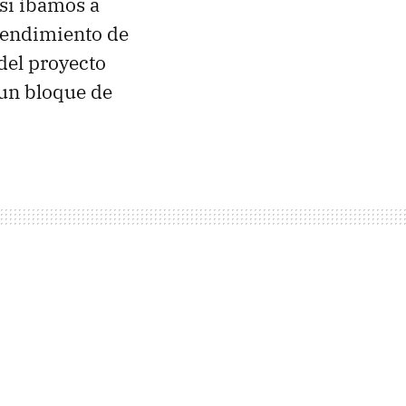
 si íbamos a
rendimiento de
del proyecto
 un bloque de