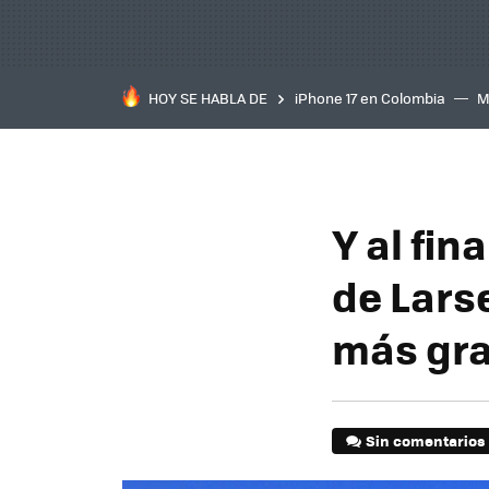
HOY SE HABLA DE
iPhone 17 en Colombia
M
inteligente
IA
TCL C
Y al fin
de Lars
más gra
Sin comentarios