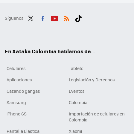
Síguenos
Twit
Fac
You
RSS
Tikt
ter
ebo
tub
ok
ok
e
En Xataka Colombia hablamos de...
Celulares
Tablets
Aplicaciones
Legislación y Derechos
Cazando gangas
Eventos
Samsung
Colombia
iPhone 6S
Importación de celulares en
Colombia
Pantalla Elástica
Xiaomi