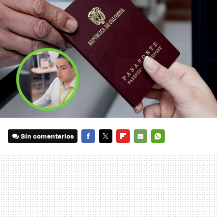
Sin comentarios
FACEBOOK
TWITTER
FLIPBOARD
E-
WHATSAPP
MAIL