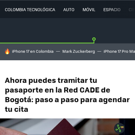
COLOMBIA TECNOLÓGICA
AUTO
MÓVIL
ESPACIO
CI
HOY SE HABLA DE
iPhone 17 en Colombia
Mark Zuckerberg
iPhone 17 Pro M
Ahora puedes tramitar tu
pasaporte en la Red CADE de
Bogotá: paso a paso para agendar
tu cita