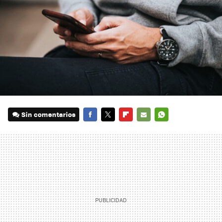
Sin comentarios
FACEBOOK
TWITTER
FLIPBOARD
E-
WHATSAPP
MAIL