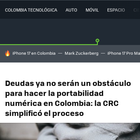
COLOMBIA TECNOLÓGICA
AUTO
MÓVIL
ESPACIO
CI
HOY SE HABLA DE
iPhone 17 en Colombia
Mark Zuckerberg
iPhone 17 Pro M
Deudas ya no serán un obstáculo
para hacer la portabilidad
numérica en Colombia: la CRC
simplificó el proceso