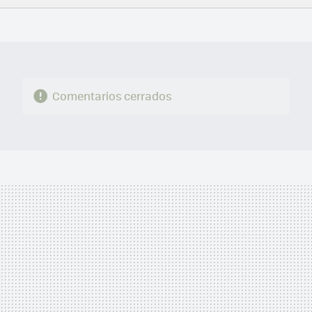
FACEBOOK
TWITTER
FLIPBOARD
E-
WHATSAPP
MAIL
Comentarios cerrados