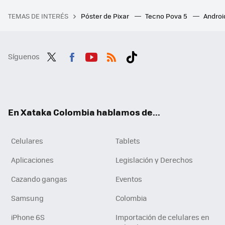
TEMAS DE INTERÉS
Póster de Pixar
Tecno Pova 5
Androi
Síguenos
Twit
Fac
You
RSS
Tikt
ter
ebo
tub
ok
ok
e
En Xataka Colombia hablamos de...
Celulares
Tablets
Aplicaciones
Legislación y Derechos
Cazando gangas
Eventos
Samsung
Colombia
iPhone 6S
Importación de celulares en