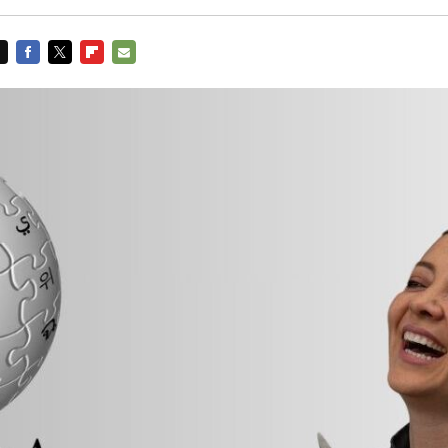
FACEBOOK
TWITTER
FLIPBOARD
E-
MAIL