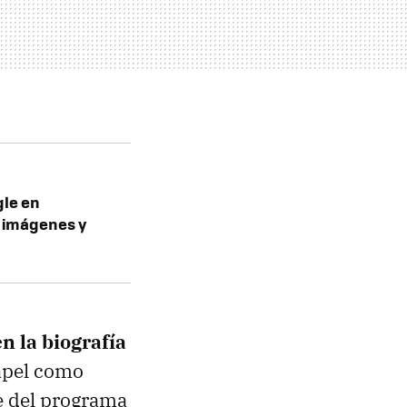
gle en
 imágenes y
n la biografía
apel como
e del programa