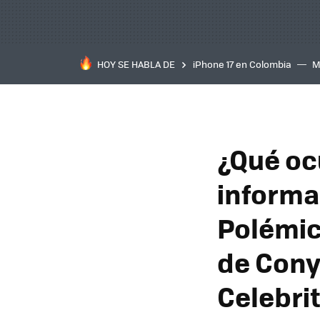
HOY SE HABLA DE
iPhone 17 en Colombia
M
inteligente
IA
TCL C
¿Qué oc
informa
Polémic
de Cony
Celebri