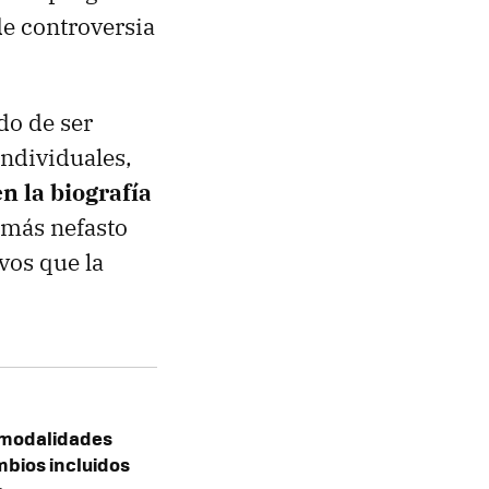
e controversia
do de ser
individuales,
n la biografía
 más nefasto
vos que la
s modalidades
mbios incluidos