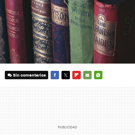
Sin comentarios
FACEBOOK
TWITTER
FLIPBOARD
E-
WHATSAPP
MAIL