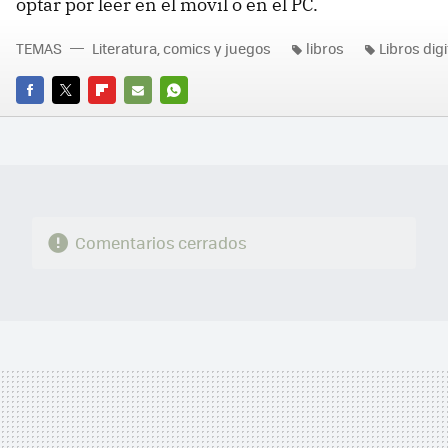
optar por leer en el móvil o en el PC.
TEMAS
Literatura, comics y juegos
libros
Libros dig
FACEBOOK
TWITTER
FLIPBOARD
E-
WHATSAPP
MAIL
Comentarios cerrados