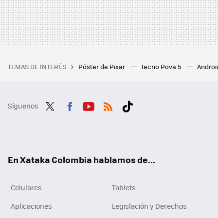
TEMAS DE INTERÉS
Póster de Pixar
Tecno Pova 5
Androi
Síguenos
Twit
Fac
You
RSS
Tikt
ter
ebo
tub
ok
ok
e
En Xataka Colombia hablamos de...
Celulares
Tablets
Aplicaciones
Legislación y Derechos