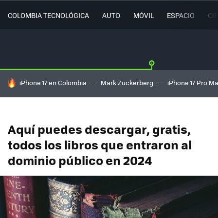
COLOMBIA TECNOLÓGICA
AUTO
MÓVIL
ESPACIO
CI
HOY SE HABLA DE
iPhone 17 en Colombia
Mark Zuckerberg
iPhone 17 Pro M
Aquí puedes descargar, gratis,
todos los libros que entraron al
dominio público en 2024