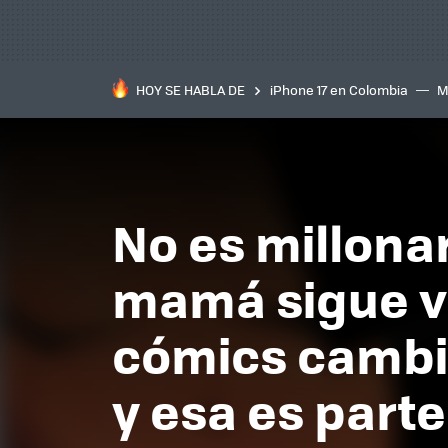
HOY SE HABLA DE
iPhone 17 en Colombia
M
inteligente
IA
TCL C
No es millonar
mamá sigue vi
cómics cambi
y esa es parte