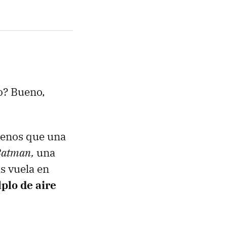
o? Bueno,
menos que una
Batman,
una
s vuela en
plo de aire