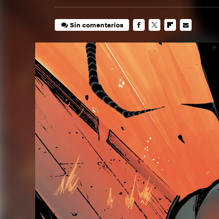
Sin comentarios
FACEBOOK
TWITTER
FLIPBOARD
E-
MAIL