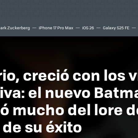
ark Zuckerberg
iPhone 17 Pro Max
iOS 26
Galaxy S25 FE
8K
io, creció con los v
va: el nuevo Batma
ó mucho del lore d
 de su éxito