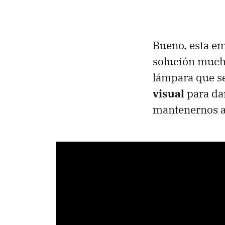
Bueno, esta em
solución mucho
lámpara que se
visual
para dar
mantenernos al