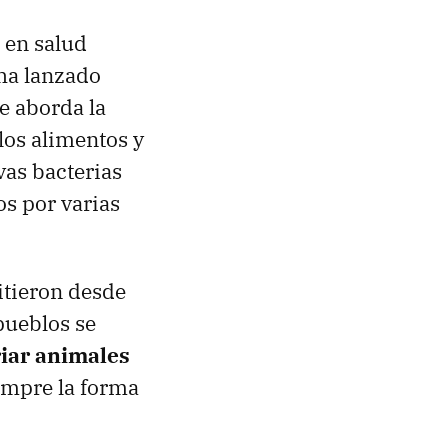
 en salud
 ha lanzado
e aborda la
los alimentos y
vas bacterias
os por varias
mitieron desde
pueblos se
riar animales
empre la forma