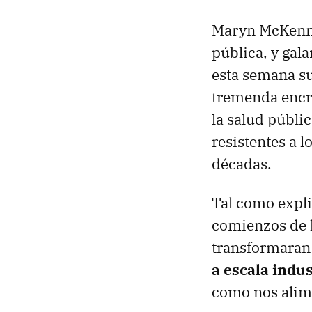
Maryn McKenna
pública, y gal
esta semana su
tremenda encru
la salud públi
resistentes a l
décadas.
Tal como expl
comienzos de l
transformaran 
a escala indu
como nos ali