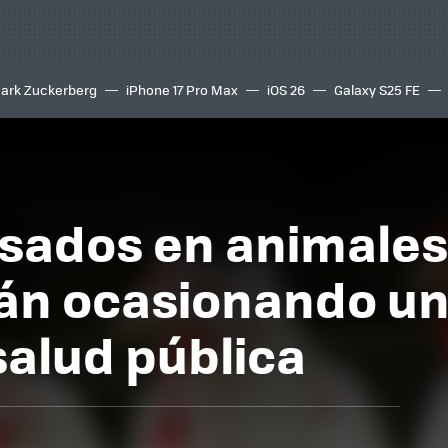
ark Zuckerberg
iPhone 17 Pro Max
iOS 26
Galaxy S25 FE
8K
usados en animales
án ocasionando u
alud pública