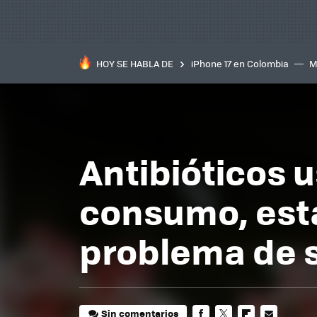
HOY SE HABLA DE
iPhone 17 en Colombia
M
inteligente
IA
TCL C
Antibióticos 
consumo, est
problema de s
Sin comentarios