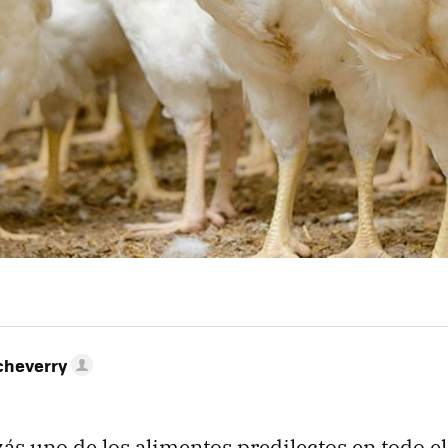
cheverry
izás uno de los alimentos predilectos en todo 