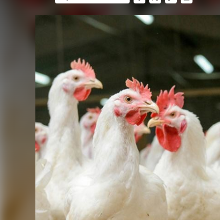
FACEBOOK
TWITTER
FLIPBOARD
E-
MAIL