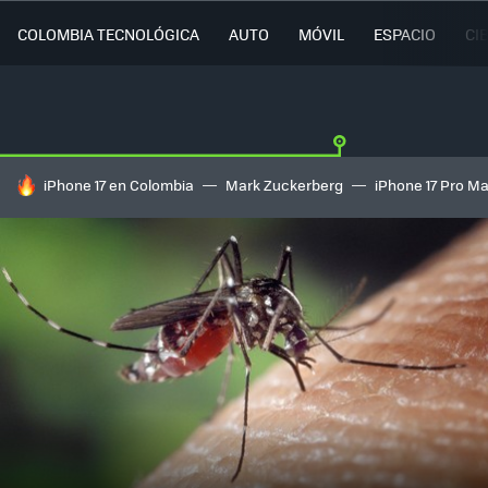
COLOMBIA TECNOLÓGICA
AUTO
MÓVIL
ESPACIO
CI
HOY SE HABLA DE
iPhone 17 en Colombia
Mark Zuckerberg
iPhone 17 Pro M