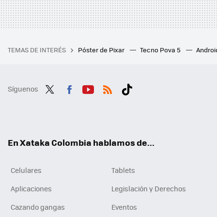
TEMAS DE INTERÉS
Póster de Pixar
Tecno Pova 5
Androi
Síguenos
Twit
Fac
You
RSS
Tikt
ter
ebo
tub
ok
ok
e
En Xataka Colombia hablamos de...
Celulares
Tablets
Aplicaciones
Legislación y Derechos
Cazando gangas
Eventos