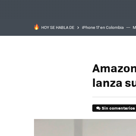
HOY SE HABLA DE
iPhone 17 en Colombia
M
inteligente
IA
TCL C
Amazon 
lanza s
Sin comentarios