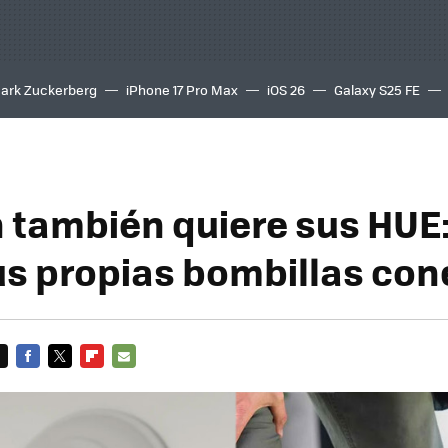
ark Zuckerberg
iPhone 17 Pro Max
iOS 26
Galaxy S25 FE
8K
también quiere sus HUE:
us propias bombillas co
FACEBOOK
TWITTER
FLIPBOARD
E-
MAIL