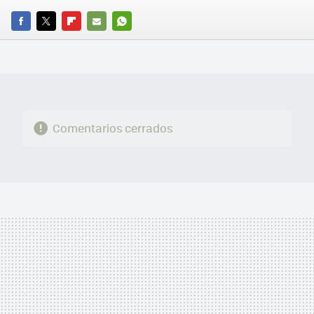
FACEBOOK
TWITTER
FLIPBOARD
E-
WHATSAPP
MAIL
Comentarios cerrados