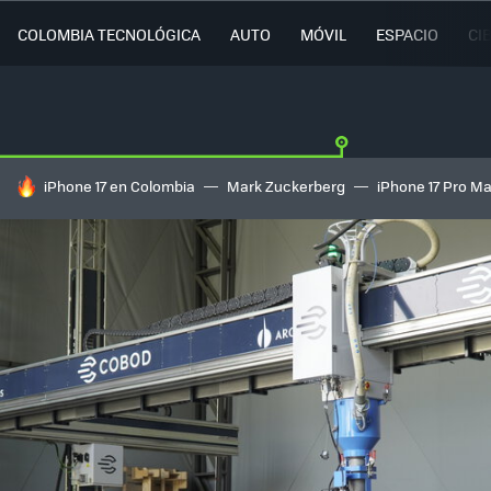
COLOMBIA TECNOLÓGICA
AUTO
MÓVIL
ESPACIO
CI
HOY SE HABLA DE
iPhone 17 en Colombia
Mark Zuckerberg
iPhone 17 Pro M