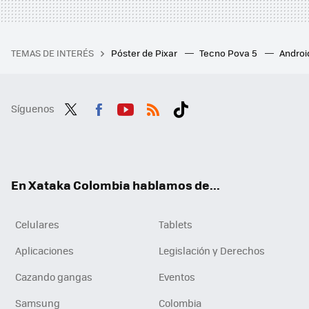
TEMAS DE INTERÉS
Póster de Pixar
Tecno Pova 5
Androi
Síguenos
Twit
Fac
You
RSS
Tikt
ter
ebo
tub
ok
ok
e
En Xataka Colombia hablamos de...
Celulares
Tablets
Aplicaciones
Legislación y Derechos
Cazando gangas
Eventos
Samsung
Colombia