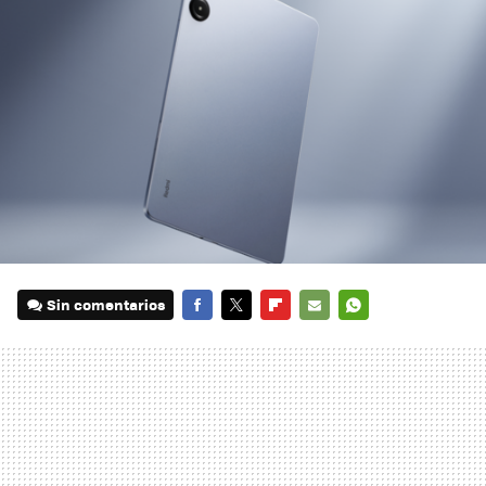
Sin comentarios
FACEBOOK
TWITTER
FLIPBOARD
E-
WHATSAPP
MAIL