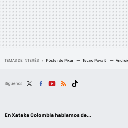
TEMAS DE INTERÉS
Póster de Pixar
Tecno Pova 5
Androi
Síguenos
Twit
Fac
You
RSS
Tikt
ter
ebo
tub
ok
ok
e
En Xataka Colombia hablamos de...