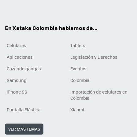
Twit
Fac
You
RSS
Tikt
ter
ebo
tub
ok
ok
e
En Xataka Colombia hablamos de...
Celulares
Tablets
Aplicaciones
Legislación y Derechos
Cazando gangas
Eventos
Samsung
Colombia
iPhone 6S
Importación de celulares en
Colombia
Pantalla Elástica
Xiaomi
VER MÁS TEMAS