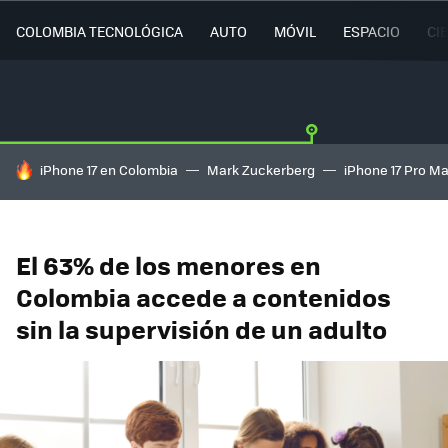
COLOMBIA TECNOLÓGICA
AUTO
MÓVIL
ESPACIO
CI
HOY SE HABLA DE
iPhone 17 en Colombia
Mark Zuckerberg
iPhone 17 Pro M
El 63% de los menores en
Colombia accede a contenidos
sin la supervisión de un adulto