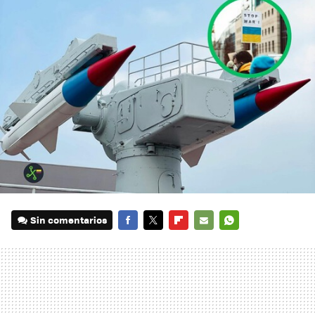
Sin comentarios
FACEBOOK
TWITTER
FLIPBOARD
E-
WHATSAPP
MAIL