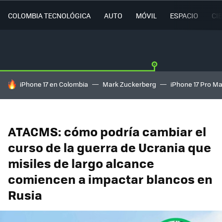
COLOMBIA TECNOLÓGICA
AUTO
MÓVIL
ESPACIO
CI
HOY SE HABLA DE
iPhone 17 en Colombia
Mark Zuckerberg
iPhone 17 Pro M
ATACMS: cómo podría cambiar el
curso de la guerra de Ucrania que
misiles de largo alcance
comiencen a impactar blancos en
Rusia