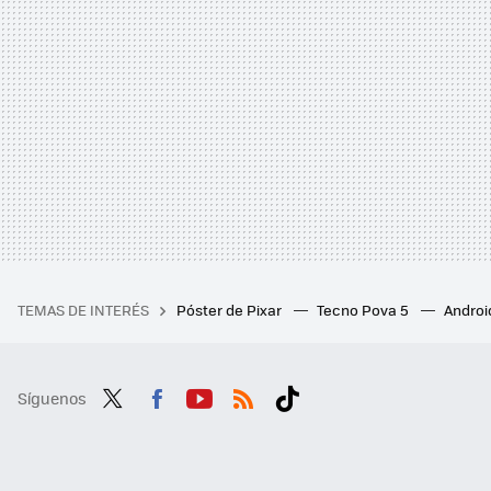
TEMAS DE INTERÉS
Póster de Pixar
Tecno Pova 5
Androi
Síguenos
Twit
Fac
You
RSS
Tikt
ter
ebo
tub
ok