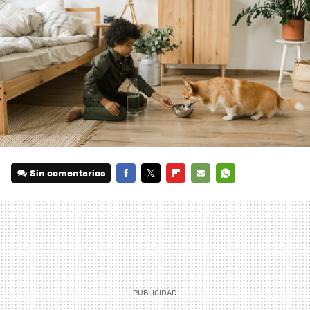
Sin comentarios
FACEBOOK
TWITTER
FLIPBOARD
E-
WHATSAPP
MAIL