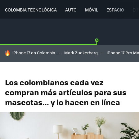
COLOMBIA TECNOLÓGICA
AUTO
MÓVIL
ESPACIO
CI
HOY SE HABLA DE
iPhone 17 en Colombia
Mark Zuckerberg
iPhone 17 Pro M
Los colombianos cada vez
compran más artículos para sus
mascotas... y lo hacen en línea