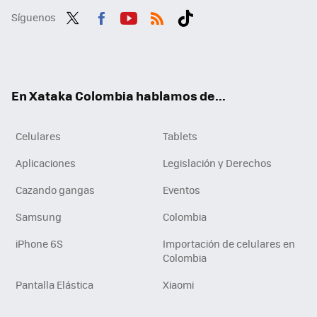
Síguenos
Twit
Fac
You
RSS
Tikt
ter
ebo
tub
ok
ok
e
En Xataka Colombia hablamos de...
Celulares
Tablets
Aplicaciones
Legislación y Derechos
Cazando gangas
Eventos
Samsung
Colombia
iPhone 6S
Importación de celulares en
Colombia
Pantalla Elástica
Xiaomi