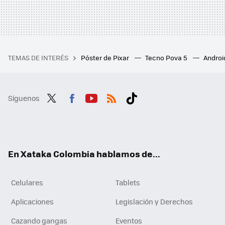
TEMAS DE INTERÉS
Póster de Pixar
Tecno Pova 5
Androi
Síguenos
Twit
Fac
You
RSS
Tikt
ter
ebo
tub
ok
ok
e
En Xataka Colombia hablamos de...
Celulares
Tablets
Aplicaciones
Legislación y Derechos
Cazando gangas
Eventos