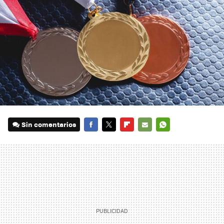
Sin comentarios
FACEBOOK
TWITTER
FLIPBOARD
E-
WHATSAPP
MAIL