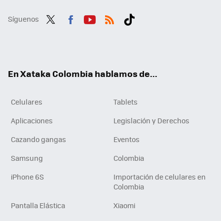
Síguenos
Twit
Fac
You
RSS
Tikt
ter
ebo
tub
ok
ok
e
En Xataka Colombia hablamos de...
Celulares
Tablets
Aplicaciones
Legislación y Derechos
Cazando gangas
Eventos
Samsung
Colombia
iPhone 6S
Importación de celulares en
Colombia
Pantalla Elástica
Xiaomi