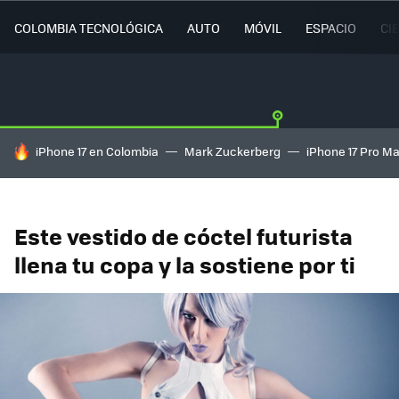
COLOMBIA TECNOLÓGICA
AUTO
MÓVIL
ESPACIO
CI
HOY SE HABLA DE
iPhone 17 en Colombia
Mark Zuckerberg
iPhone 17 Pro M
Este vestido de cóctel futurista
llena tu copa y la sostiene por ti