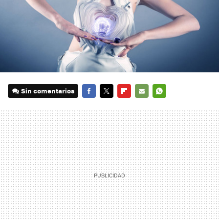
Sin comentarios
FACEBOOK
TWITTER
FLIPBOARD
E-
WHATSAPP
MAIL