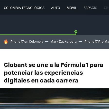
COLOMBIA TECNOLÓGICA
AUTO
MÓVIL
ESPACIO
CI
HOY SE HABLA DE
iPhone 17 en Colombia
Mark Zuckerberg
iPhone 17 Pro M
Globant se une a la Fórmula 1 para
potenciar las experiencias
digitales en cada carrera