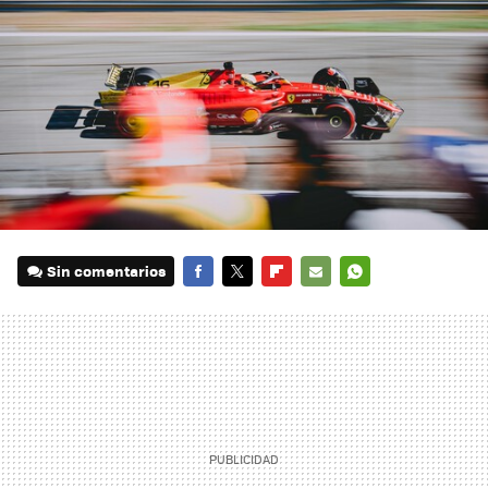
Sin comentarios
FACEBOOK
TWITTER
FLIPBOARD
E-
WHATSAPP
MAIL