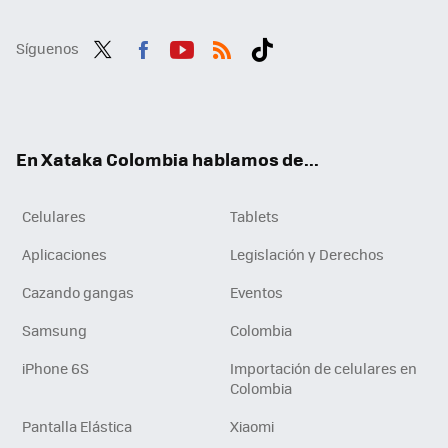
Síguenos
Twit
Fac
You
RSS
Tikt
ter
ebo
tub
ok
ok
e
En Xataka Colombia hablamos de...
Celulares
Tablets
Aplicaciones
Legislación y Derechos
Cazando gangas
Eventos
Samsung
Colombia
iPhone 6S
Importación de celulares en
Colombia
Pantalla Elástica
Xiaomi