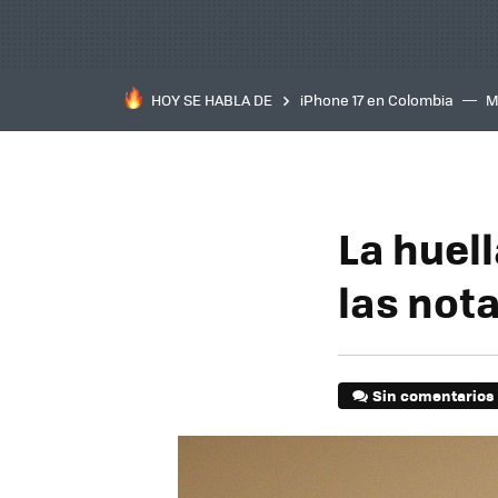
HOY SE HABLA DE
iPhone 17 en Colombia
M
inteligente
IA
TCL C
La huell
las nota
Sin comentarios