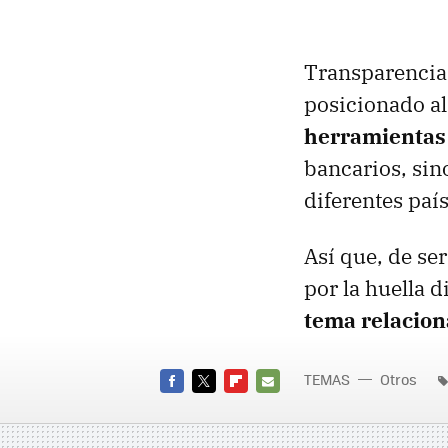
Transparencia,
posicionado al
herramientas 
bancarios, sin
diferentes paí
Así que, de se
por la huella 
tema relacion
TEMAS
Otros
FACEBOOK
TWITTER
FLIPBOARD
E-
MAIL