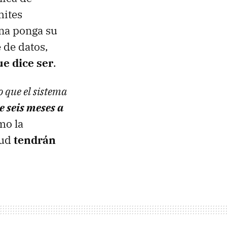
mites
ona ponga su
 de datos,
ue dice ser
.
o que el sistema
e seis meses a
mo la
lud
tendrán