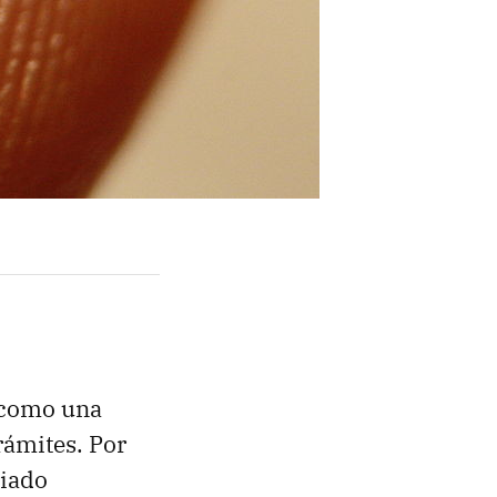
a como una
rámites. Por
riado