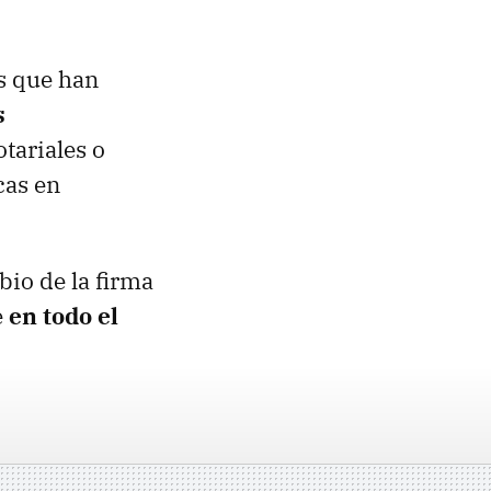
os que han
s
otariales o
cas en
bio de la firma
e
en todo el