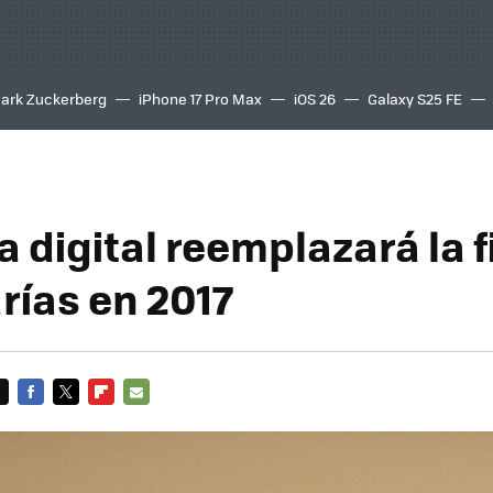
ark Zuckerberg
iPhone 17 Pro Max
iOS 26
Galaxy S25 FE
8K
a digital reemplazará la 
rías en 2017
FACEBOOK
TWITTER
FLIPBOARD
E-
MAIL