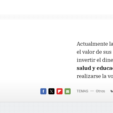
Actualmente la
el valor de sus
invertir el di
salud y educa
realizarse la v
TEMAS
Otros
FACEBOOK
TWITTER
FLIPBOARD
E-
MAIL