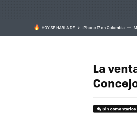
HOY SE HABLA DE
iPhone 17 en Colombia
M
inteligente
IA
TCL C
La venta
Concejo
Sin comentarios