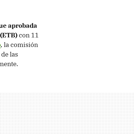
fue aprobada
 (ETB)
con 11
o
, la comisión
 de las
lmente.