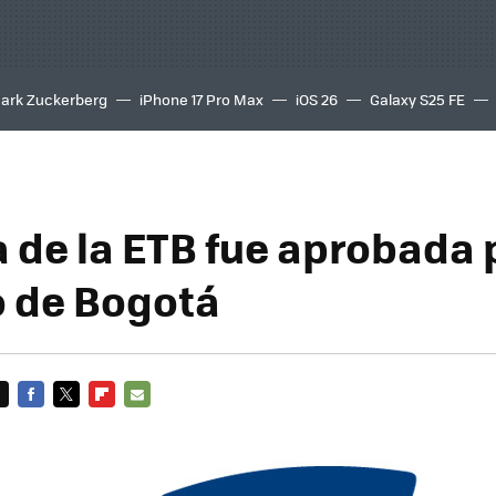
ark Zuckerberg
iPhone 17 Pro Max
iOS 26
Galaxy S25 FE
8K
 de la ETB fue aprobada 
 de Bogotá
FACEBOOK
TWITTER
FLIPBOARD
E-
MAIL