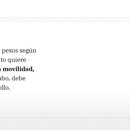
e pesos según
ito quiere
a movilidad,
cabo, debe
llo.