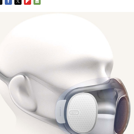
FACEBOOK
TWITTER
FLIPBOARD
E-
MAIL