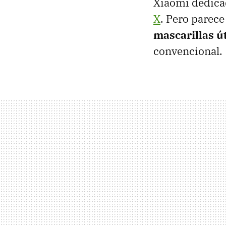
Xiaomi dedicad
X
. Pero parec
mascarillas út
convencional.