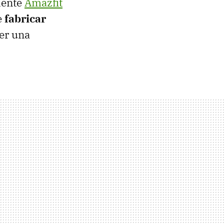
iente
Amazfit
e
fabricar
ser una