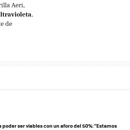
lla Aeri,
ltravioleta
,
te de
 poder ser viables con un aforo del 50%: "Estamos