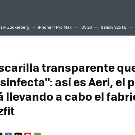
ark Zuckerberg
iPhone 17 Pro Max
iOS 26
Galaxy S25 FE
8K
carilla transparente qu
infecta": así es Aeri, el 
á llevando a cabo el fabr
fit