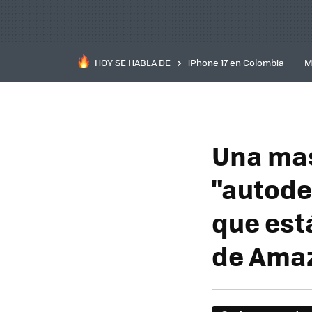
HOY SE HABLA DE
iPhone 17 en Colombia
M
inteligente
IA
TCL C
Una mas
"autodes
que est
de Amaz