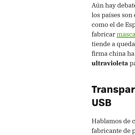
Aún hay debate
los países son
como el de Esp
fabricar
mascar
tiende a quedar
firma china h
ultravioleta
pa
Transpare
USB
Hablamos de co
fabricante de 