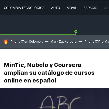
COLOMBIA TECNOLÓGICA
AUTO
MÓVIL
ESPACIO
CI
HOY SE HABLA DE
iPhone 17 en Colombia
Mark Zuckerberg
iPhone 17 Pro M
MinTic, Nubelo y Coursera
amplían su catálogo de cursos
online en español