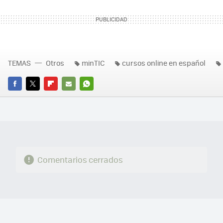
TEMAS
Otros
minTIC
cursos online en español
FACEBOOK
TWITTER
FLIPBOARD
E-
WHATSAPP
MAIL
Comentarios cerrados