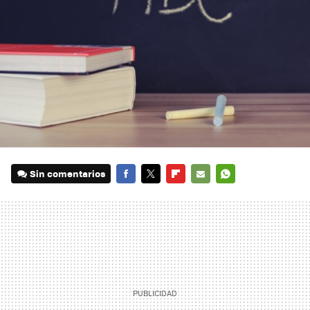
Sin comentarios
FACEBOOK
TWITTER
FLIPBOARD
E-
WHATSAPP
MAIL