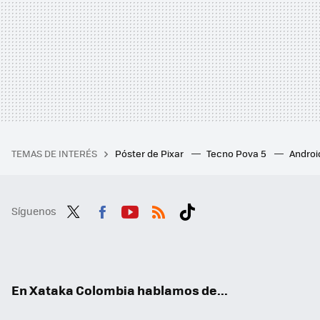
TEMAS DE INTERÉS
Póster de Pixar
Tecno Pova 5
Androi
Síguenos
Twit
Fac
You
RSS
Tikt
ter
ebo
tub
ok
ok
e
En Xataka Colombia hablamos de...