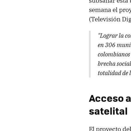
subsanar esta 
semana el pro
(Televisión Digi
"Lograr la co
en 306 munici
colombianos n
brecha social
totalidad de
Acceso a
satelital
El proyecto de