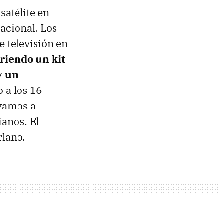
satélite en
nacional. Los
e televisión en
iriendo un kit
y un
o a los 16
 vamos a
ianos. El
rlano.