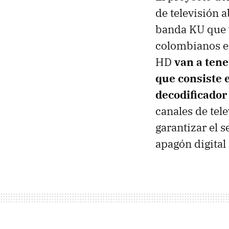
de televisión a
banda KU que v
colombianos en
HD
van a tene
que consiste e
decodificador 
canales de tel
garantizar el s
apagón digital