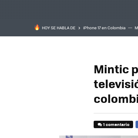
HOY SE HABLA DE
iPhone 17 en Colombia
M
inteligente
IA
TCL C
Mintic 
televisi
colomb
1 comentario