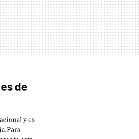
nes de
acional y es
ía.Para