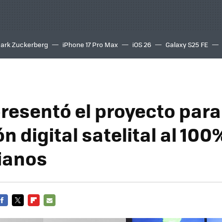
ark Zuckerberg
iPhone 17 Pro Max
iOS 26
Galaxy S25 FE
8K
presentó el proyecto para
ón digital satelital al 100
ianos
FACEBOOK
TWITTER
FLIPBOARD
E-