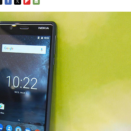
FACEBOOK
TWITTER
FLIPBOARD
E-
MAIL