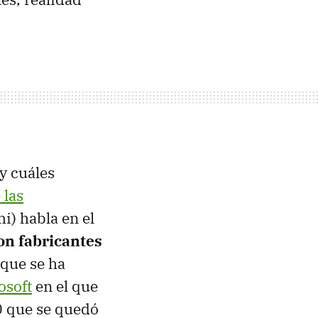
y cuáles
 las
i) habla en el
on fabricantes
 que se ha
osoft
en el que
0 que se quedó