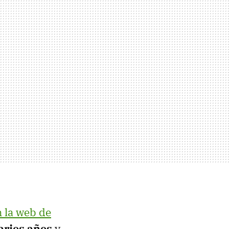
 la web de
arios años
y