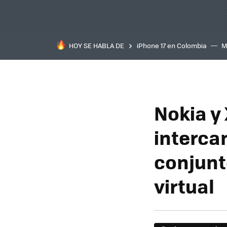
HOY SE HABLA DE
iPhone 17 en Colombia
M
inteligente
IA
TCL C
Nokia y
interca
conjunt
virtual