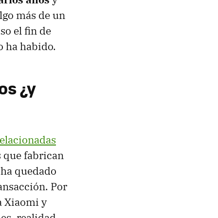
algo más de un
so el fin de
no ha habido.
os ¿y
relacionadas
 que fabrican
e ha quedado
ansacción. Por
a Xiaomi y
es, realidad