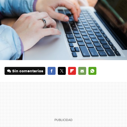
Sin comentarios
FACEBOOK
TWITTER
FLIPBOARD
E-
WHATSAPP
MAIL