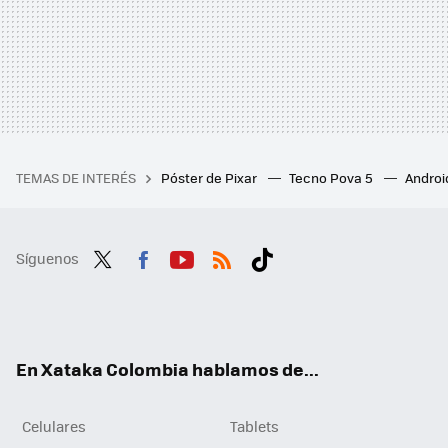
TEMAS DE INTERÉS
Póster de Pixar
Tecno Pova 5
Androi
Síguenos
Twit
Fac
You
RSS
Tikt
ter
ebo
tub
ok
ok
e
En Xataka Colombia hablamos de...
Celulares
Tablets