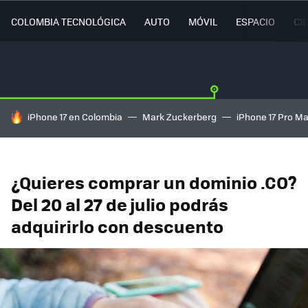
COLOMBIA TECNOLÓGICA
AUTO
MÓVIL
ESPACIO
CI
HOY SE HABLA DE
iPhone 17 en Colombia
Mark Zuckerberg
iPhone 17 Pro M
¿Quieres comprar un dominio .CO?
Del 20 al 27 de julio podrás
adquirirlo con descuento