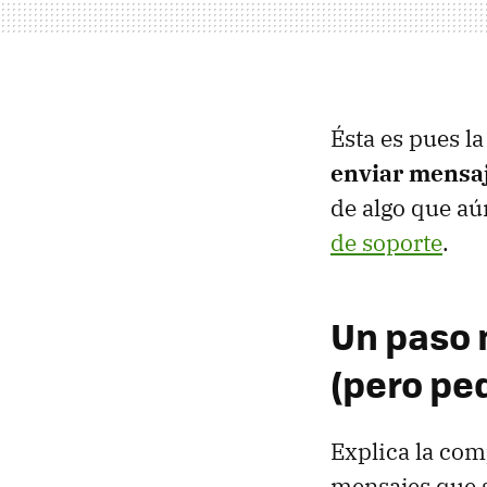
Ésta es pues l
enviar mensa
de algo que aú
de soporte
.
Un paso 
(pero pe
Explica la com
mensajes que s