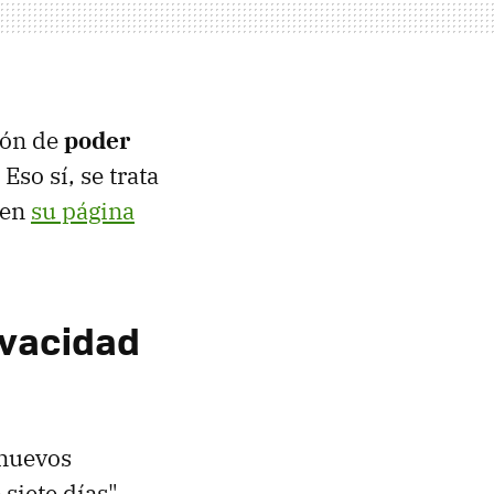
ión de
poder
. Eso sí, se trata
 en
su página
ivacidad
 nuevos
siete días",