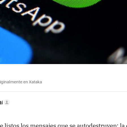
riginalmente en Xataka
tí
 listos los mensajes que se autodestruyen: la