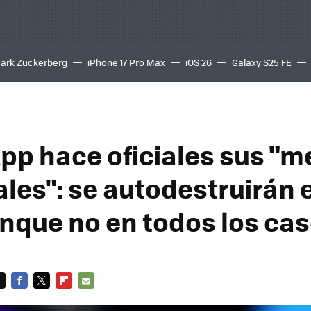
ark Zuckerberg
iPhone 17 Pro Max
iOS 26
Galaxy S25 FE
8K
p hace oficiales sus "m
les": se autodestruirán 
unque no en todos los ca
FACEBOOK
TWITTER
FLIPBOARD
E-