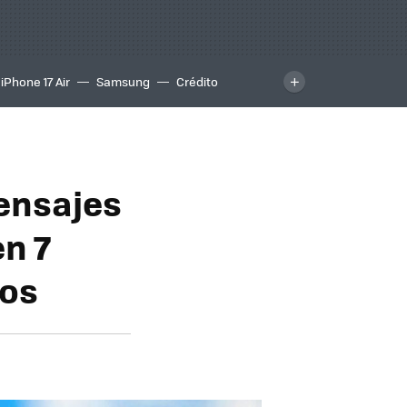
iPhone 17 Air
Samsung
Crédito
ensajes
en 7
sos