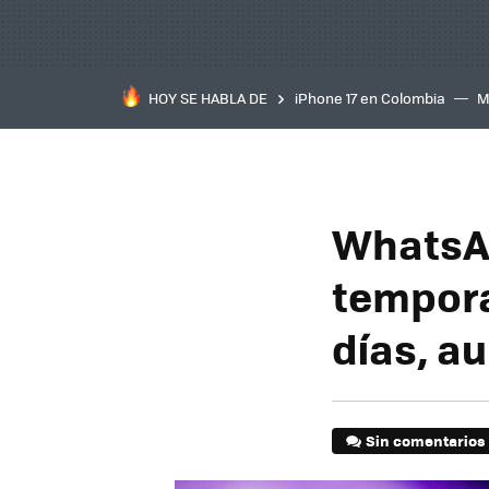
HOY SE HABLA DE
iPhone 17 en Colombia
M
inteligente
IA
TCL C
WhatsAp
tempora
días, a
Sin comentarios