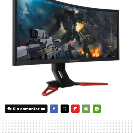
Sin comentarios
FACEBOOK
TWITTER
FLIPBOARD
E-
WHATSAPP
MAIL