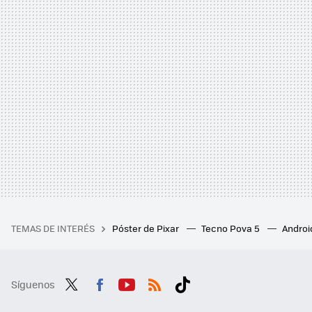
TEMAS DE INTERÉS
Póster de Pixar
Tecno Pova 5
Androi
Síguenos
Twit
Fac
You
RSS
Tikt