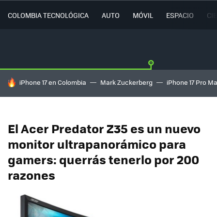
COLOMBIA TECNOLÓGICA
AUTO
MÓVIL
ESPACIO
CI
HOY SE HABLA DE
iPhone 17 en Colombia
Mark Zuckerberg
iPhone 17 Pro M
El Acer Predator Z35 es un nuevo
monitor ultrapanorámico para
gamers: querrás tenerlo por 200
razones