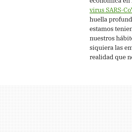
económica en 
virus SARS-Co
huella profun
estamos tenie
nuestros hábito
siquiera las 
realidad que n