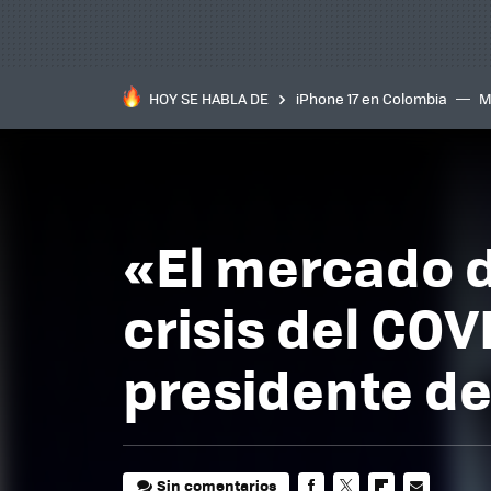
HOY SE HABLA DE
iPhone 17 en Colombia
M
inteligente
IA
TCL C
«El mercado d
crisis del CO
presidente d
Sin comentarios