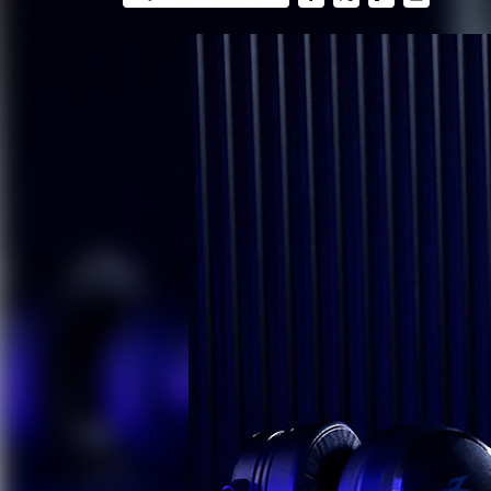
FACEBOOK
TWITTER
FLIPBOARD
E-
MAIL