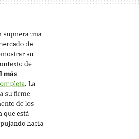
i siquiera una
 mercado de
emostrar su
contexto de
al más
completa
. La
a su firme
ento de los
a que está
mpujando hacia