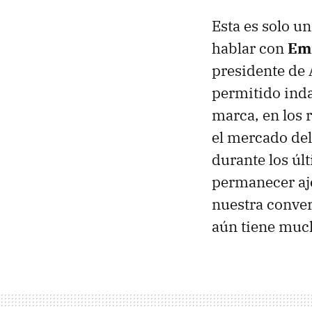
Esta es solo u
hablar con
Em
presidente de
permitido inda
marca, en los 
el mercado de
durante los úl
permanecer aje
nuestra conve
aún tiene much