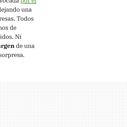
ovocada
por el
dejando una
resas. Todos
nos de
cidos. Ni
argen
de una
sorpresa.