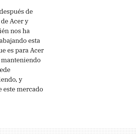
 después de
 de Acer y
ién nos ha
rabajando esta
ue es para Acer
án manteniendo
uede
iendo, y
e este mercado