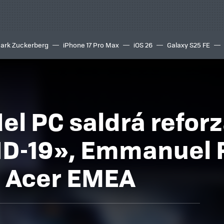
ark Zuckerberg
iPhone 17 Pro Max
iOS 26
Galaxy S25 FE
8K
el PC saldrá reforz
VID-19», Emmanuel
e Acer EMEA