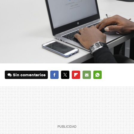
Sin comentarios
FACEBOOK
TWITTER
FLIPBOARD
E-
WHATSAPP
MAIL