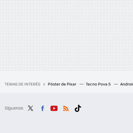
TEMAS DE INTERÉS
Póster de Pixar
Tecno Pova 5
Androi
Síguenos
Twit
Fac
You
RSS
Tikt
ter
ebo
tub
ok