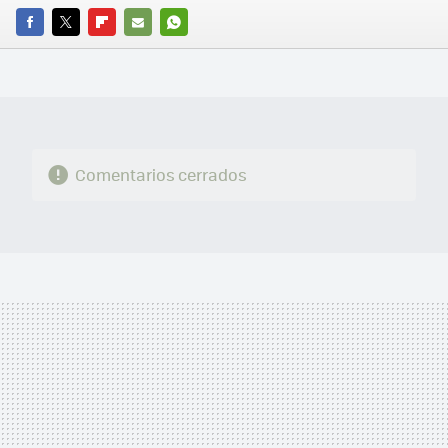
FACEBOOK
TWITTER
FLIPBOARD
E-
WHATSAPP
MAIL
Comentarios cerrados