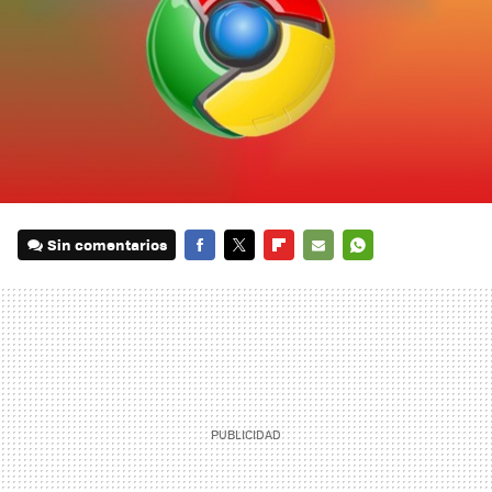
Sin comentarios
FACEBOOK
TWITTER
FLIPBOARD
E-
WHATSAPP
MAIL