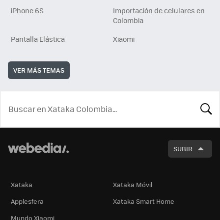
iPhone 6S
Importación de celulares en
Colombia
Pantalla Elástica
Xiaomi
VER MÁS TEMAS
BUSCA
SUBIR
Xataka
Xataka Móvil
Applesfera
Xataka Smart Home
Mundo Xiaomi