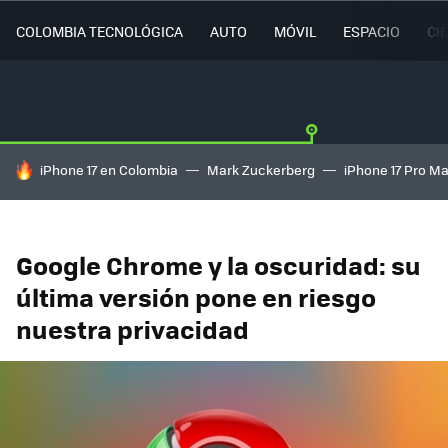
COLOMBIA TECNOLÓGICA
AUTO
MÓVIL
ESPACIO
CI
HOY SE HABLA DE
iPhone 17 en Colombia
Mark Zuckerberg
iPhone 17 Pro M
Google Chrome y la oscuridad: su
última versión pone en riesgo
nuestra privacidad