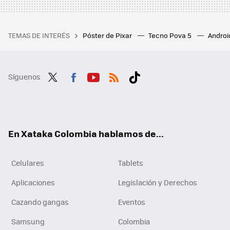
TEMAS DE INTERÉS
Póster de Pixar
Tecno Pova 5
Androi
Síguenos
Twit
Fac
You
RSS
Tikt
ter
ebo
tub
ok
ok
e
En Xataka Colombia hablamos de...
Celulares
Tablets
Aplicaciones
Legislación y Derechos
Cazando gangas
Eventos
Samsung
Colombia