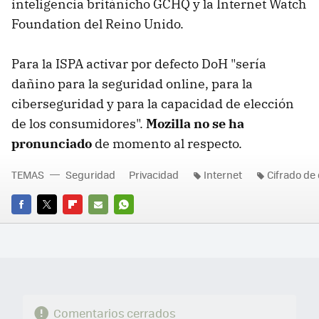
inteligencia británicho GCHQ y la Internet Watch
Foundation del Reino Unido.
Para la ISPA activar por defecto DoH "sería
dañino para la seguridad online, para la
ciberseguridad y para la capacidad de elección
de los consumidores".
Mozilla no se ha
pronunciado
de momento al respecto.
TEMAS
Seguridad
Privacidad
Internet
Cifrado de
FACEBOOK
TWITTER
FLIPBOARD
E-
WHATSAPP
MAIL
Comentarios cerrados