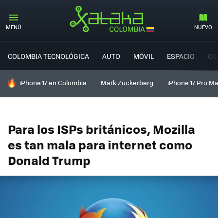
MENÚ
NUEVO
COLOMBIA TECNOLÓGICA
AUTO
MÓVIL
ESPACIO
CI
HOY SE HABLA DE
iPhone 17 en Colombia
Mark Zuckerberg
iPhone 17 Pro M
Para los ISPs británicos, Mozilla
es tan mala para internet como
Donald Trump