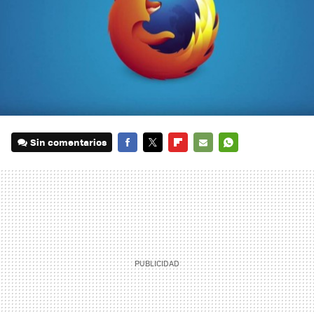
Sin comentarios
FACEBOOK
TWITTER
FLIPBOARD
E-
WHATSAPP
MAIL