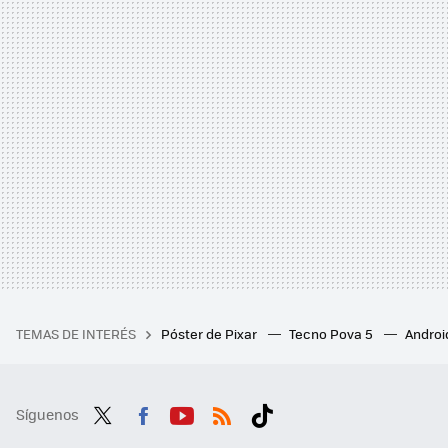
TEMAS DE INTERÉS
Póster de Pixar
Tecno Pova 5
Androi
Síguenos
Twit
Fac
You
RSS
Tikt