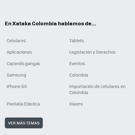
ter
ebo
tub
ok
ok
e
En Xataka Colombia hablamos de...
Celulares
Tablets
Aplicaciones
Legislación y Derechos
Cazando gangas
Eventos
Samsung
Colombia
iPhone 6S
Importación de celulares en
Colombia
Pantalla Elástica
Xiaomi
VER MÁS TEMAS