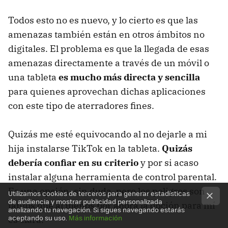
Todos esto no es nuevo, y lo cierto es que las
amenazas también están en otros ámbitos no
digitales. El problema es que la llegada de esas
amenazas directamente a través de un móvil o
una tableta
es mucho más directa y sencilla
para quienes aprovechan dichas aplicaciones
con este tipo de aterradores fines.
Quizás me esté equivocando al no dejarle a mi
hija instalarse TikTok en la tableta.
Quizás
debería confiar en su criterio
y por si acaso
instalar alguna herramienta de control parental.
Es una opción, sin duda, pero los peligros son
Utilizamos cookies de terceros para generar estadísticas
de audiencia y mostrar publicidad personalizada
tantos que al menos por ahora la opción para mí
analizando tu navegación. Si sigues navegando estarás
aceptando su uso.
Más información
es clara.