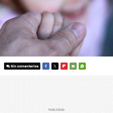
Sin comentarios
FACEBOOK
TWITTER
FLIPBOARD
E-
WHATSAPP
MAIL