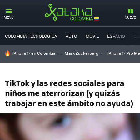
MENÚ
NUEVO
COLOMBIA TECNOLÓGICA
AUTO
MÓVIL
ESPACIO
CI
HOY SE HABLA DE
iPhone 17 en Colombia
Mark Zuckerberg
iPhone 17 Pro M
TikTok y las redes sociales para
niños me aterrorizan (y quizás
trabajar en este ámbito no ayuda)