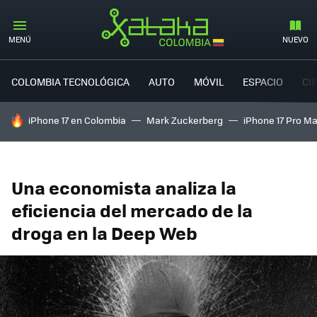
MENÚ
NUEVO
COLOMBIA TECNOLÓGICA
AUTO
MÓVIL
ESPACIO
CI
HOY SE HABLA DE
iPhone 17 en Colombia
Mark Zuckerberg
iPhone 17 Pro M
Una economista analiza la
eficiencia del mercado de la
droga en la Deep Web