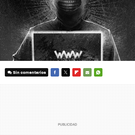
Sin comentarios
FACEBOOK
TWITTER
FLIPBOARD
E-
WHATSAPP
MAIL