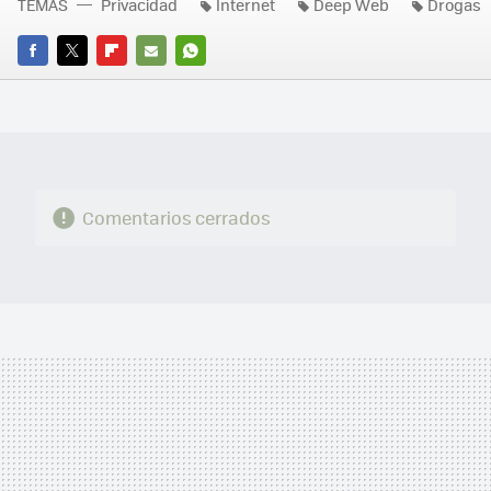
TEMAS
Privacidad
Internet
Deep Web
Drogas
FACEBOOK
TWITTER
FLIPBOARD
E-
WHATSAPP
MAIL
Comentarios cerrados