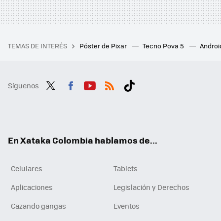
TEMAS DE INTERÉS
Póster de Pixar
Tecno Pova 5
Androi
Síguenos
Twit
Fac
You
RSS
Tikt
ter
ebo
tub
ok
ok
e
En Xataka Colombia hablamos de...
Celulares
Tablets
Aplicaciones
Legislación y Derechos
Cazando gangas
Eventos