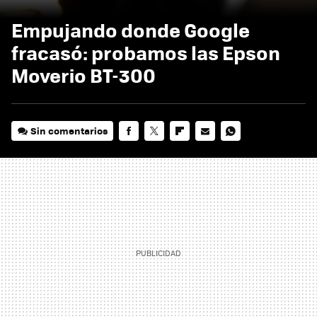
Empujando donde Google
fracasó: probamos las Epson
Moverio BT-300
Sin comentarios
FACEBOOK
TWITTER
FLIPBOARD
E-
WHATSAPP
MAIL