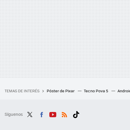
TEMAS DE INTERÉS
Póster de Pixar
Tecno Pova 5
Androi
Síguenos
Twit
Fac
You
RSS
Tikt